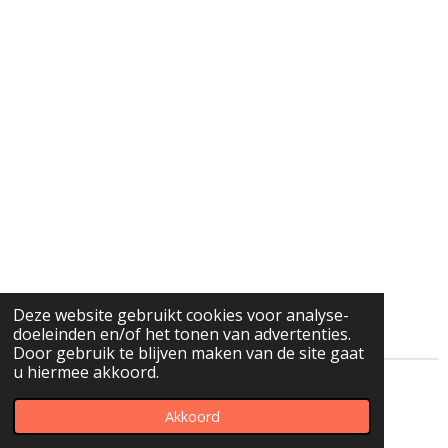
Deze website gebruikt cookies voor analyse-
doeleinden en/of het tonen van advertenties.
Door gebruik te blijven maken van de site gaat
u hiermee akkoord.
© 2018 - 2026 Go Lashestst
Akkoord
Powered by
JouwWeb