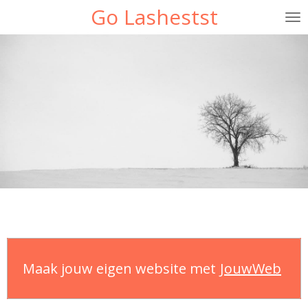
Go Lashestst
Ga
direct
naar
de
hoofdinhoud
Maak jouw eigen website met
JouwWeb